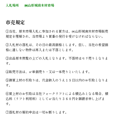
入札場所 ㈱山形城南木材市場
市売規定
①当社、原木市場入札に参加される買方は、㈱山形城南木材市場販売
規定を理解され、当市場より買番の発行を受けなければならない。
②入札材の落札は、その日の最高価格とします。但し、当社の希望価
格に達しない物件は再入または不落とします。
③出品原木熟覧の上での入札となります。不落材はセリ売りとなりま
す。
④販売方法は、㎥単価売り・又は一本売りといたします。
⑤御買上材の引取りは、代金納入のうえ１５日以内のお引取となりま
す。
⑥買上材のお引取は当社フォークリフトによる積込みとなる場合、積
込料（リフト利用料）として㎥当たり３６０円を御請求申し上げま
す。
⑦落札材の解約申出は一切お断りします。