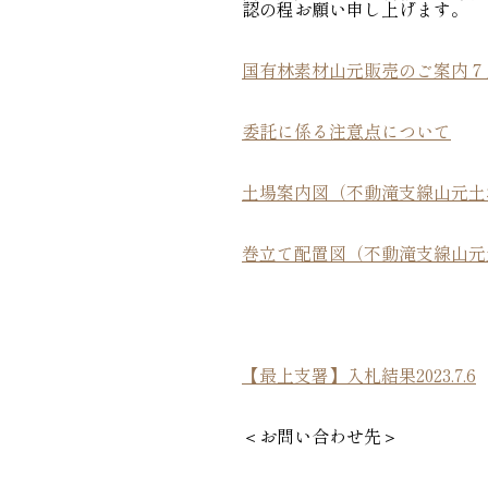
認の程お願い申し上げます。
国有林素材山元販売のご案内７
委託に係る注意点について
土場案内図（不動滝支線山元土
巻立て配置図（不動滝支線山元
【最上支署】入札結果2023.7.6
＜お問い合わせ先＞