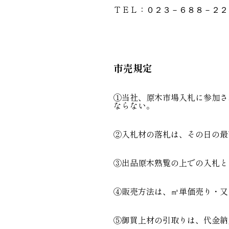
ＴＥＬ：
０２３－６８８－２２
市売規定
①当社、原木市場入札に参加さ
ならない。
②入札材の落札は、その日の最
③出品原木熟覧の上での入札と
④販売方法は、㎥単価売り・又
⑤御買上材の引取りは、代金納