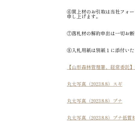
⑥買上材のお引取は当社フォー
申し上げます。
⑦落札材の解約申出は一切お断
⑧入札用紙は別紙１に添付いた
【山形森林管理署、経常委託】丸太
丸太写真（2023.8.8）スギ
丸太写真（2023.8.8）ブナ
丸太写真（2023.8.8）ブナ低質