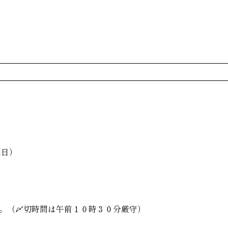
曜日）
。（〆切時間は午前１０時３０分厳守）