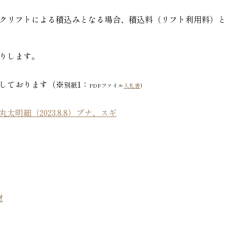
クリフトによる積込みとなる場合、積込料（リフト利用料）と
りします。
しております（※
1：
別紙
PDFファイル
入札書
)
明細（2023.8.8）ブナ、スギ
材